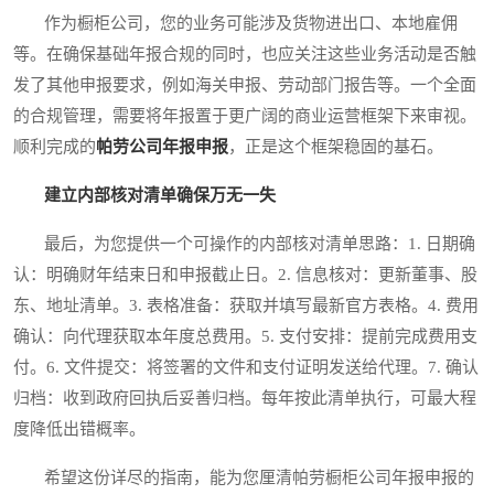
作为橱柜公司，您的业务可能涉及货物进出口、本地雇佣
等。在确保基础年报合规的同时，也应关注这些业务活动是否触
发了其他申报要求，例如海关申报、劳动部门报告等。一个全面
的合规管理，需要将年报置于更广阔的商业运营框架下来审视。
顺利完成的
帕劳公司年报申报
，正是这个框架稳固的基石。
建立内部核对清单确保万无一失
最后，为您提供一个可操作的内部核对清单思路：1. 日期确
认：明确财年结束日和申报截止日。2. 信息核对：更新董事、股
东、地址清单。3. 表格准备：获取并填写最新官方表格。4. 费用
确认：向代理获取本年度总费用。5. 支付安排：提前完成费用支
付。6. 文件提交：将签署的文件和支付证明发送给代理。7. 确认
归档：收到政府回执后妥善归档。每年按此清单执行，可最大程
度降低出错概率。
希望这份详尽的指南，能为您厘清帕劳橱柜公司年报申报的