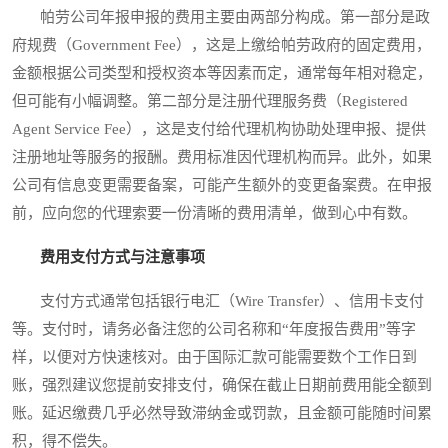
帕劳公司年报申报的费用主要由两部分构成。第一部分是政
府规费（Government Fee），这是上缴给帕劳政府的固定费用，
金额根据公司类型和授权资本等因素而定，通常每年相对稳定，
但可能有小幅调整。第二部分是注册代理服务费（Registered
Agent Service Fee），这是支付给代理机构协助处理申报、提供
注册地址等服务的报酬。费用标准因代理机构而异。此外，如果
公司有信息变更需要备案，可能产生额外的变更备案费。在申报
前，应向您的代理索要一份清晰的费用清单，做到心中有数。
费用支付方式与注意事项
支付方式通常包括银行电汇（Wire Transfer）、信用卡支付
等。支付时，请务必备注您的公司名称和“年度报告费用”等字
样，以便对方快速核对。由于国际汇款可能需要数个工作日到
账，强烈建议您提前安排支付，确保在截止日期前费用能全额到
账。延迟缴费几乎必然导致滞纳金或罚款，且金额可能随时间累
积，得不偿失。