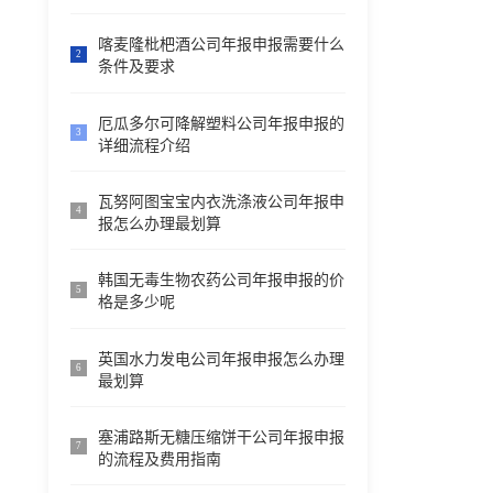
喀麦隆枇杷酒公司年报申报需要什么
2
条件及要求
厄瓜多尔可降解塑料公司年报申报的
3
详细流程介绍
瓦努阿图宝宝内衣洗涤液公司年报申
4
报怎么办理最划算
韩国无毒生物农药公司年报申报的价
5
格是多少呢
英国水力发电公司年报申报怎么办理
6
最划算
塞浦路斯无糖压缩饼干公司年报申报
7
的流程及费用指南