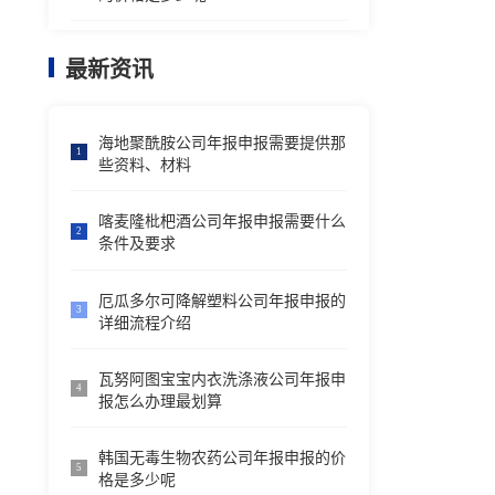
最新资讯
海地聚酰胺公司年报申报需要提供那
1
些资料、材料
喀麦隆枇杷酒公司年报申报需要什么
2
条件及要求
厄瓜多尔可降解塑料公司年报申报的
3
详细流程介绍
瓦努阿图宝宝内衣洗涤液公司年报申
4
报怎么办理最划算
韩国无毒生物农药公司年报申报的价
5
格是多少呢