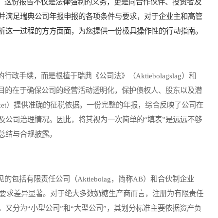
visning）。这份报告不仅是法律强制的义务，更是向合作伙伴、投资者及
并满足瑞典公司年报申报的各项条件与要求，对于企业主和高管
析这一过程的方方面面，为您提供一份极具操作性的行动指南。
续，而是根植于瑞典《公司法》（Aktiebolagslag）和
。其主要目的在于确保公司的经营活动透明化，保护债权人、股东以及潜
erket）提供准确的征税依据。一份完整的年报，综合反映了公司在
及公司治理情况。因此，将其视为一次简单的“填表”是远远不够
总结与合规披露。
有限责任公司（Aktiebolag，简称AB）和合伙制企业
应的年报要求差异显著。对于绝大多数奶糖生产商而言，注册为有限责任
又分为“小型公司”和“大型公司”，其划分标准主要依据资产负