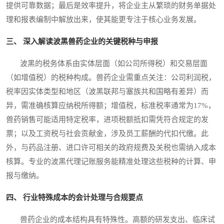
提供可靠数据；最后是效率提升，将企业主从繁琐的财务单据处
理和报表编制中解放出来，使其能更专注于核心业务发展。
三、 深入解读波黑兽药企业的关键税种与申报
波黑的税务体系由实体层面（如公司所得税）和交易层面
（如增值税）的税种构成。兽药企业需重点关注：公司利润税，
税率因实体类型和地区（波黑联邦与塞族共和国略有差异）而
异，需准确核算应纳税所得额；增值税，标准税率通常为17%，
兽药销售可能适用特定税率，进项税额抵扣需凭符合规定的发
票；以及工资税与社会贡献金，涉及员工薪酬的代扣代缴。此
外，与药品注册、进口许可相关的政府规费及关税也需纳入成本
核算。专业的波黑代理记账服务能精准处理这些税种的计算、申
报与缴纳。
四、 行业特殊成本的会计处理与合规要点
兽药企业的成本结构具有特殊性。高额的研发支出、临床试