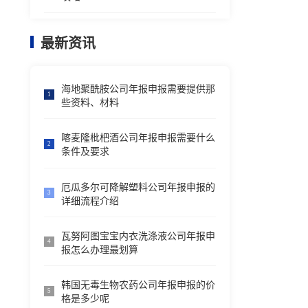
最新资讯
海地聚酰胺公司年报申报需要提供那
1
些资料、材料
喀麦隆枇杷酒公司年报申报需要什么
2
条件及要求
厄瓜多尔可降解塑料公司年报申报的
3
详细流程介绍
瓦努阿图宝宝内衣洗涤液公司年报申
4
报怎么办理最划算
韩国无毒生物农药公司年报申报的价
5
格是多少呢