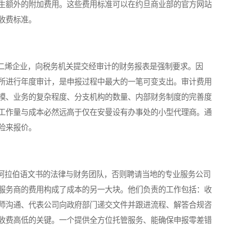
生额外的附加费用。这些费用标准可以在约旦商业部的官方网站
收费标准。
烯企业，向税务机关提交经审计的财务报表是强制要求。因
所进行年度审计，是申报过程中最大的一笔可变支出。审计费用
模、业务的复杂程度、分支机构的数量、内部财务制度的完善度
工作量与成本必然远高于仅在安曼设有办事处的小型代理商。通
险来报价。
拉伯语文书的法律与财务团队，否则聘请当地的专业服务公司
服务商的费用构成了成本的另一大块。他们负责的工作包括：收
师沟通、代表公司向政府部门递交文件并跟进流程、解答合规咨
收费高低的关键。一个提供全方位托管服务、能确保申报零差错