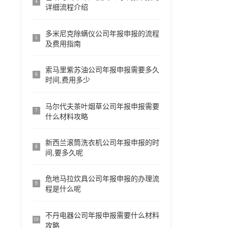
4
详细流程介绍
多米尼克除螨仪公司年报申报的流程
5
及费用指南
索马里紫苏油公司年报申报需要多久
6
时间,费用多少
马尔代夫茶叶烟草公司年报申报需要
7
什么材料攻略
新西兰滚筒洗衣机公司年报申报的时
8
间,要多久呢
危地马拉炊具公司年报申报的办理流
9
程是什么呢
不丹电器公司年报申报需要什么材料
10
攻略