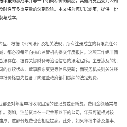
报申报
的总成本并非一个明码标价的商品，其最终支出受到公司
及时性等多重变量的深刻影响。本文将为您层层剥茧，提供一份
貌与成本。
旦，根据《公司法》及相关法规，所有注册成立的有限责任公
域，都必须每年向核心监管机构提交年度报告。这项工作绝非简
合法存在、披露关键财务与治理信息的法定程序。主要涉及的机
司的存续状态、董事股东变更等信息更新；而税务机关则关注经
申报价格首先包含了向这些政府部门缴纳的法定规费。
部会对年度申报收取固定的登记费或更新费。费用金额通常与
准。例如，注册资本在一定金额以下的公司，年费可能相对较
雄厚，这部分规费也会相应提高。此外，如果年报中涉及董事、