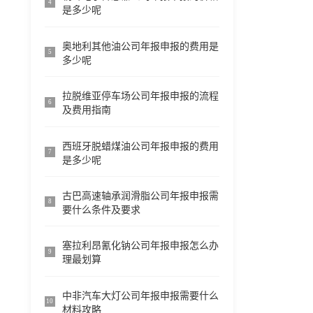
4
是多少呢
奥地利其他油公司年报申报的费用是
5
多少呢
拉脱维亚停车场公司年报申报的流程
6
及费用指南
西班牙脱蜡煤油公司年报申报的费用
7
是多少呢
古巴高速轴承润滑脂公司年报申报需
8
要什么条件及要求
塞拉利昂氰化钠公司年报申报怎么办
9
理最划算
中非汽车大灯公司年报申报需要什么
10
材料攻略