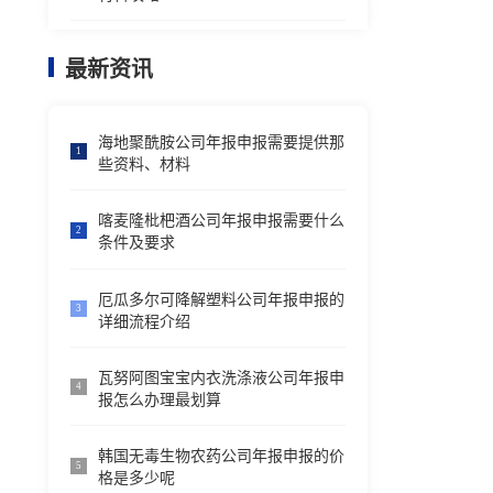
最新资讯
海地聚酰胺公司年报申报需要提供那
1
些资料、材料
喀麦隆枇杷酒公司年报申报需要什么
2
条件及要求
厄瓜多尔可降解塑料公司年报申报的
3
详细流程介绍
瓦努阿图宝宝内衣洗涤液公司年报申
4
报怎么办理最划算
韩国无毒生物农药公司年报申报的价
5
格是多少呢