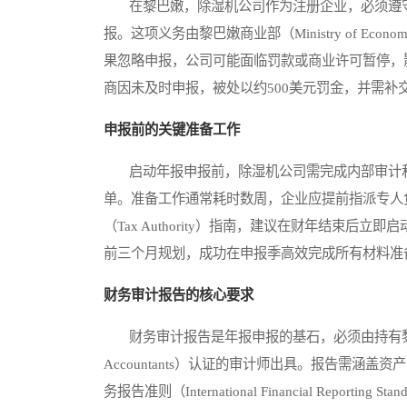
在黎巴嫩，除湿机公司作为注册企业，必须遵守商业法
报。这项义务由黎巴嫩商业部（Ministry of Eco
果忽略申报，公司可能面临罚款或商业许可暂停，影
商因未及时申报，被处以约500美元罚金，并需补
申报前的关键准备工作
启动年报申报前，除湿机公司需完成内部审计和
单。准备工作通常耗时数周，企业应提前指派专人
（Tax Authority）指南，建议在财年结束
前三个月规划，成功在申报季高效完成所有材料准
财务审计报告的核心要求
财务审计报告是年报申报的基石，必须由持有黎巴嫩会计师协会（L
Accountants）认证的审计师出具。报告需
务报告准则（International Financial Repo