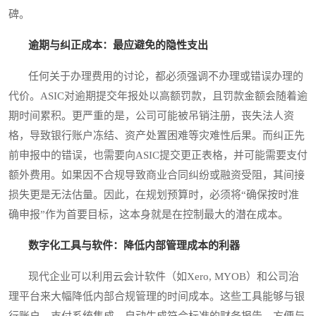
碑。
逾期与纠正成本：最应避免的隐性支出
任何关于办理费用的讨论，都必须强调不办理或错误办理的
代价。ASIC对逾期提交年报处以高额罚款，且罚款金额会随着逾
期时间累积。更严重的是，公司可能被吊销注册，丧失法人资
格，导致银行账户冻结、资产处置困难等灾难性后果。而纠正先
前申报中的错误，也需要向ASIC提交更正表格，并可能需要支付
额外费用。如果因不合规导致商业合同纠纷或融资受阻，其间接
损失更是无法估量。因此，在规划预算时，必须将“确保按时准
确申报”作为首要目标，这本身就是在控制最大的潜在成本。
数字化工具与软件：降低内部管理成本的利器
现代企业可以利用云会计软件（如Xero, MYOB）和公司治
理平台来大幅降低内部合规管理的时间成本。这些工具能够与银
行账户、支付系统集成，自动生成符合标准的财务报告，方便与