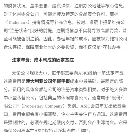
的财务状况、董事变更、股东详情、注册办公地址等核心信息。
对于休闲零食公司，可能还涉及特定的食品安全许可、商标
（Trademark）持有情况等补充信息。按时、准确申报是维持公
司“注册状态”良好的前提，逾期或信息不实将导致高额罚款，甚
至可能被强制注销。因此，办理年报的成本，应被视为维持公司
合法存续、保障商业信誉的必要投资，而不仅仅是“花钱办事”。
法定年费：成本构成的固定基底
无论公司规模大小，每年都需要向ASIC缴纳一笔法定年费。
这笔费用是
澳大利亚公司年报申报
成本中最基础、最固定的部
分。费用的具体金额与公司的注册资本类型相关。对于绝大多数
中小型私营公司，包括典型的休闲零食公司，通常属于“股份有
限公司”（Proprietary Company）类别。ASIC会每年发出缴费通
知，费用金额会有小幅调整，企业主需关注官方通知。这笔费用
是强制性的，必须在规定期限内支付，否则会产生滞纳金。它是
确保公司档案在ASIC保持活跃状态的“门票”。