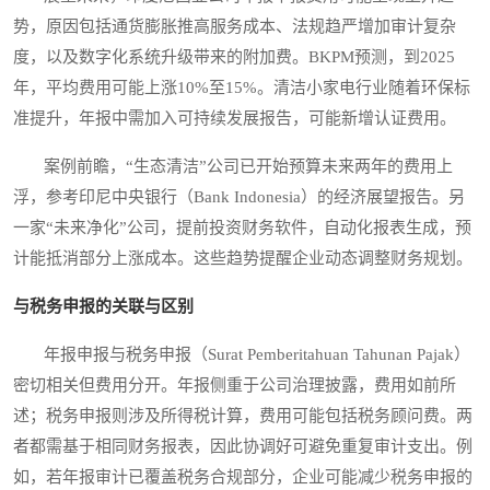
势，原因包括通货膨胀推高服务成本、法规趋严增加审计复杂
度，以及数字化系统升级带来的附加费。BKPM预测，到2025
年，平均费用可能上涨10%至15%。清洁小家电行业随着环保标
准提升，年报中需加入可持续发展报告，可能新增认证费用。
案例前瞻，“生态清洁”公司已开始预算未来两年的费用上
浮，参考印尼中央银行（Bank Indonesia）的经济展望报告。另
一家“未来净化”公司，提前投资财务软件，自动化报表生成，预
计能抵消部分上涨成本。这些趋势提醒企业动态调整财务规划。
与税务申报的关联与区别
年报申报与税务申报（Surat Pemberitahuan Tahunan Pajak）
密切相关但费用分开。年报侧重于公司治理披露，费用如前所
述；税务申报则涉及所得税计算，费用可能包括税务顾问费。两
者都需基于相同财务报表，因此协调好可避免重复审计支出。例
如，若年报审计已覆盖税务合规部分，企业可能减少税务申报的