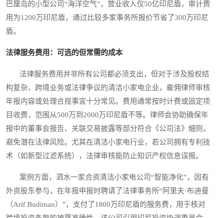
巴厘岛的小型公司“海洋空气”，营业收入仅50亿印尼盾，审计费
用为1200万印尼盾，通过比较多家事务所报价节省了300万印尼
盾。
法律服务费用：可选的但常需的成本
法律服务费用并非所有公司都必须支出，但对于涉及股权结
构复杂、跨境业务或法律争议的清洁小家电企业，雇佣律师审核
年报内容或处理合规事宜十分常见。费用通常按时计费或固定项
目收费，范围从500万到2000万印尼盾不等。律师会协助确保年
报中的董事会报告、关联交易披露等部分符合《公司法》细则，
避免潜在法律风险。尤其在清洁小家电行业，若公司拥有专利技
术（如新型过滤系统），法律审核能防止知识产权信息误报。
案例方面，泗水一家合资清洁小家电公司“智能净化”，因有
外资股东参与，在年报申报时聘请了法律事务所“阿里夫·布迪曼
（Arif Budiman）”，支付了1800万印尼盾的服务费，用于核对
跨境投资条款的披露准确性。该公司引用印尼投资协调委员会