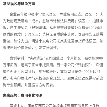
常见误区与避免方法
企业在年报申报中常陷入误区，导致费用超支。误区一：认
为政府规费是唯一成本，忽略审计和法律费用；误区二：拖延申
报，产生滞纳金（根据法律，延迟提交可能被处以每天100万印
尼盾的罚款）；误区三：选择无资质的审计师，导致报告无效需
重做，加倍支出。清洁小家电公司尤其需注意存货评估误区，如
未按市场价值计价，引发审计调整。
案例示例，“快速清洁”公司因延迟一个月提交，被罚款3000
万印尼盾，远高于正常申报费用。另一家公司“智能滤芯”，雇佣
廉价但无执照审计师，年报被驳回，重新审计花费4000万印尼
盾。参考印尼法律与人权部的合规警示，避免这些误区需提前咨
询专业顾问，并遵循官方时间表。
未来趋势：费用变化预测
展望未来，印度尼西亚公司年报申报费用可能呈现上升趋