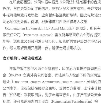
在印度尼西亚，公司年报申报是《公司法》强制要求的合规
程序，旨在更新公司注册信息、财务状况及股东结构。未能按时
申报可能导致行政罚款、业务暂停甚至执照吊销，因此电烤箱公
司必须优先处理。例如，根据印度尼西亚法律与人权部
（Kementerian Hukum dan Hak Asasi Manusia）的规定，所有有
限责任公司（Perseroan Terbatas）需在财年结束后六个月内提交
年报。忽视此义务会引发连锁反应，如影响信贷评级或供应链合
作，所以理解费用只是第一步，确保合规才是核心。
官方机构与申报流程概述
年报申报主要涉及两个关键机构：印度尼西亚投资协调委员
会（BKPM）负责外资公司备案，而法律与人权部下属的公司注
册处（Direktorat Jenderal Administrasi Hukum Umum）处理内资
公司事务。流程包括在线提交表格、支付官方费用、上传审计报
告（如适用）及获取回执。对于电烤箱行业，由于产品涉及安全
标准，还可能需额外向工业部（Kementerian Perindustrian）报