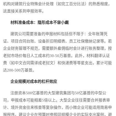
机构对建筑行业特殊会计处理（如完工百分比法）的熟悉程度，
这直接关系到申报效率。
材料准备成本：隐形成本不容小觑
建筑公司需要准备的申报材料包括但不限于：全年账簿凭
证、项目合同台账、设备折旧明细表、员工社保缴纳记录等。若
企业财务管理不规范，需要额外雇佣临时会计进行账务整理，按
老挝市场价每日人工成本约30-50万基普。此外，材料翻译认证
费（如中文合同需译成老挝文）和快递费等零星支出，累计可能
达200-500万基普。
企业规模对成本的杠杆效应
注册资本500亿基普的大型建筑集团与50亿基普的中型公
司，申报成本可能相差5倍以上。大型企业往往需要合并报表审
计、境外资金往来核查等复杂操作，而小微企业可能适用简易申
报程序。建议企业在预算时参照同规模企业的实际支出案例，避