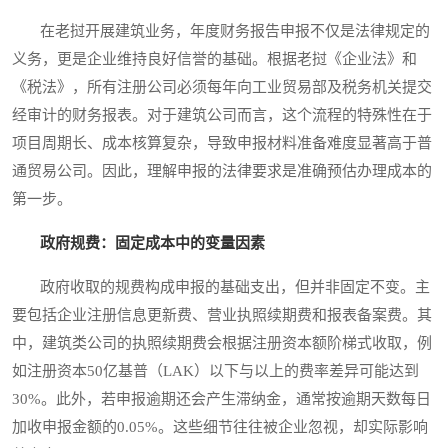
在老挝开展建筑业务，年度财务报告申报不仅是法律规定的
义务，更是企业维持良好信誉的基础。根据老挝《企业法》和
《税法》，所有注册公司必须每年向工业贸易部及税务机关提交
经审计的财务报表。对于建筑公司而言，这个流程的特殊性在于
项目周期长、成本核算复杂，导致申报材料准备难度显著高于普
通贸易公司。因此，理解申报的法律要求是准确预估办理成本的
第一步。
政府规费：固定成本中的变量因素
政府收取的规费构成申报的基础支出，但并非固定不变。主
要包括企业注册信息更新费、营业执照续期费和报表备案费。其
中，建筑类公司的执照续期费会根据注册资本额阶梯式收取，例
如注册资本50亿基普（LAK）以下与以上的费率差异可能达到
30%。此外，若申报逾期还会产生滞纳金，通常按逾期天数每日
加收申报金额的0.05%。这些细节往往被企业忽视，却实际影响