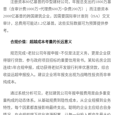
注册资本80亿基普的中型建材公司，年报总支出约1800万基
普（含审计费1000万+代理费600万+杂费200万）；而注册资本
2000亿基普的跨国建筑企业，因需要国际审计准则（ISA）交叉
审计，总费用可能达1.2亿基普。这些实际数据可为预算提供参
考。
合规价值：超越成本考量的长远意义
规范完成<老挝公司年报申报>不仅是法定义务，更是企业获
得银行贷款、参与政府项目招标的重要信用背书。某知名房企因
连续5年合规申报，成功获得老挝开发银行利率优惠贷款，综合
收益远超申报投入。建议企业将年报支出视为战略性投资而非单
纯成本。
通过系统分析可见，老挝建筑公司年报申报费用是由多重变
量构成的动态体系。从基础规费到隐性成本，从企业规模到业务
特性，每个因素都直接影响最终支出。聪明的企业主应结合自身
情况，在合规前提下优化资源配置，让每一分投入都产生最大价