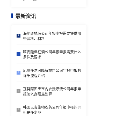
最新资讯
海地聚酰胺公司年报申报需要提供那
1
些资料、材料
喀麦隆枇杷酒公司年报申报需要什么
2
条件及要求
厄瓜多尔可降解塑料公司年报申报的
3
详细流程介绍
瓦努阿图宝宝内衣洗涤液公司年报申
4
报怎么办理最划算
韩国无毒生物农药公司年报申报的价
5
格是多少呢