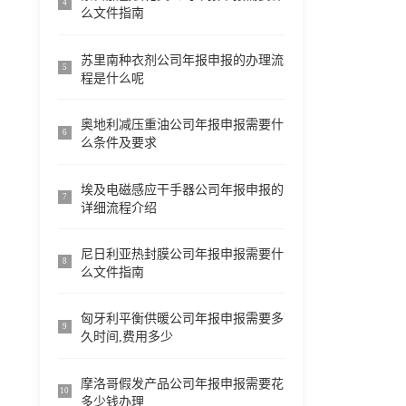
4
么文件指南
苏里南种衣剂公司年报申报的办理流
5
程是什么呢
奥地利减压重油公司年报申报需要什
6
么条件及要求
埃及电磁感应干手器公司年报申报的
7
详细流程介绍
尼日利亚热封膜公司年报申报需要什
8
么文件指南
匈牙利平衡供暖公司年报申报需要多
9
久时间,费用多少
摩洛哥假发产品公司年报申报需要花
10
多少钱办理