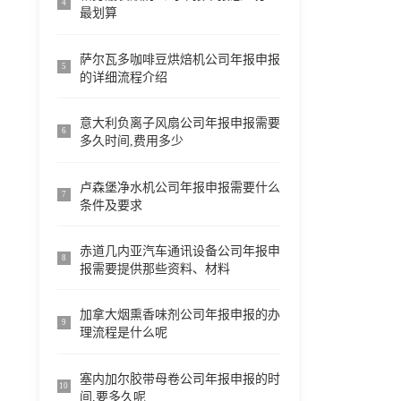
4
最划算
萨尔瓦多咖啡豆烘焙机公司年报申报
5
的详细流程介绍
意大利负离子风扇公司年报申报需要
6
多久时间,费用多少
卢森堡净水机公司年报申报需要什么
7
条件及要求
赤道几内亚汽车通讯设备公司年报申
8
报需要提供那些资料、材料
加拿大烟熏香味剂公司年报申报的办
9
理流程是什么呢
塞内加尔胶带母卷公司年报申报的时
10
间,要多久呢