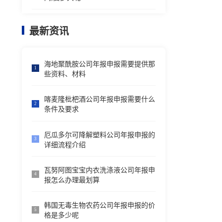
最新资讯
海地聚酰胺公司年报申报需要提供那
1
些资料、材料
喀麦隆枇杷酒公司年报申报需要什么
2
条件及要求
厄瓜多尔可降解塑料公司年报申报的
3
详细流程介绍
瓦努阿图宝宝内衣洗涤液公司年报申
4
报怎么办理最划算
韩国无毒生物农药公司年报申报的价
5
格是多少呢