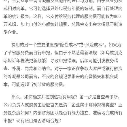
业，主要从事空调冷凝器及其配件的进口与分销。由于其业务模
式相对简单，它可能选择只外包税务年报的编制，而自行处理简
单的统计报表。这样，它支付给税务代理的服务费可能仅为800
万苏姆，加上自付的小额统计规费，总现金支出会大幅低于制造
型企业。
费用的另一个重要维度是“隐性成本”或“风险成本”。如果为
了节省服务费而自行申报，但由于不熟悉最新法规（如乌兹别克
斯坦近年税法更新频繁）导致申报错误，后续可能引发税务稽
查、补税、罚款和滞纳金。对于一家正在争取大客户或银行融资
的冷凝器公司而言，不良的合规记录带来的商誉损失和机会成
本，可能远超当初节省的服务费。
那么，如何确定并控制这项费用呢？第一步是自查与诊断。
公司负责人或财务主管应首先厘清：企业属于哪种规模类型？业
务复杂度如何？内部财务团队是否有能力独立、准确地完成所有
申报？现有账目是否清晰合规？