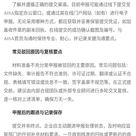
了解并遵循正确的提交渠道。目前申报可能通过线下提交至
AISA指定办公窗口，或通过其在线门户网站（如有）进行电子
申报。无论采用哪种方式，都应获取并妥善保管提交凭证，如加
盖收件章的副本回执、在线提交的成功确认截图及编号。与
AISA官员沟通时保持专业、耐心，并记录关键沟通要点。
常见驳回原因与复核要点
材料准备不充分是申报被驳回的主要原因。常见问题包括：
文件缺失、审计报告不符合准则、许可证过期、翻译或认证不合
规、表格填写错误或信息不一致、签字盖章不规范等。在正式提
交前，建议由内部合规团队或外部专业顾问进行多轮交叉复核，
逐一核对上述清单，确保万无一失。
申报后的跟进与记录保存
提交并非终点。企业应主动跟进申报处理状态，及时响应监
管部门的任何补充材料要求。一旦收到核准的回执或更新后的商