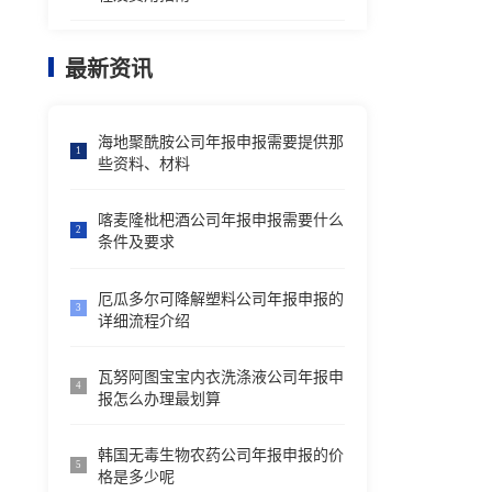
最新资讯
海地聚酰胺公司年报申报需要提供那
1
些资料、材料
喀麦隆枇杷酒公司年报申报需要什么
2
条件及要求
厄瓜多尔可降解塑料公司年报申报的
3
详细流程介绍
瓦努阿图宝宝内衣洗涤液公司年报申
4
报怎么办理最划算
韩国无毒生物农药公司年报申报的价
5
格是多少呢