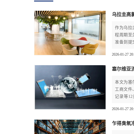
乌拉圭高
作为乌拉
程周期至
准备到提
涵盖法规
2026-01-27 20
整、实用
塞尔维亚
本文为塞
工商文件
记录等1
最新修订
2026-01-27 20
业高效完
乍得臭氧