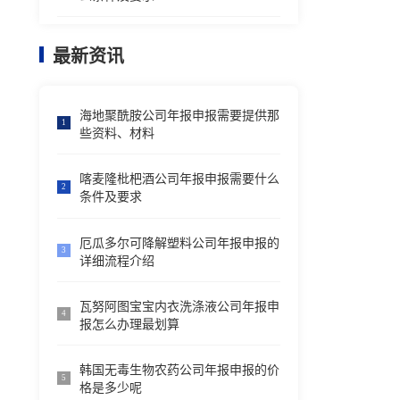
最新资讯
海地聚酰胺公司年报申报需要提供那
1
些资料、材料
喀麦隆枇杷酒公司年报申报需要什么
2
条件及要求
厄瓜多尔可降解塑料公司年报申报的
3
详细流程介绍
瓦努阿图宝宝内衣洗涤液公司年报申
4
报怎么办理最划算
韩国无毒生物农药公司年报申报的价
5
格是多少呢