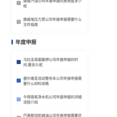
挪威汽油公司年报申报的费用是多少
9
呢
挪威电压力煲公司年报申报需要什么
10
文件指南
年度申报
乌拉圭高氯酸钾公司年报申报的时
1
间,要多久呢
塞尔维亚流动警务车公司年报申报需
2
要什么材料攻略
乍得臭氧净水机公司年报申报的详细
3
流程介绍
巴基斯坦机械油公司年报申报需要花