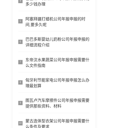
4
多少钱办理
阿塞拜疆打蜡机公司年报申报的时
5
间,要多久呢
巴巴多斯婴幼儿奶粉公司年报申报的
6
详细流程介绍
东帝汶水果蔬菜公司年报申报需要什
7
么文件指南
匈牙利节能家电公司年报申报怎么办
8
理最划算
图瓦卢汽车摩擦件公司年报申报需要
9
提供那些资料、材料
蒙古连体型衣架公司年报申报需要什
10
么条件及要求